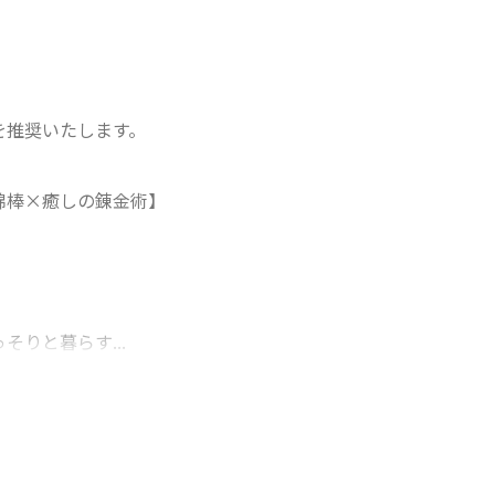
を推奨いたします。
綿棒×癒しの錬金術】
りと暮らす...