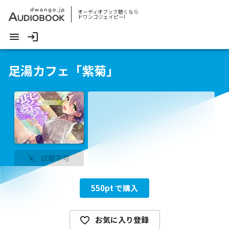
オーディオブック聴くなら
ドワンゴジェイピー!
足湯カフェ「紫菊」
試聴不可
550
pt で購入
お気に入り登録