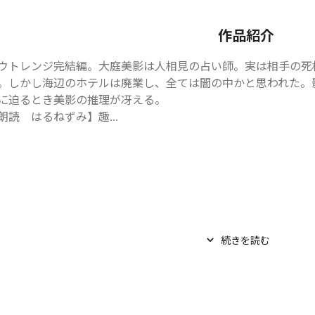
作品紹介
ウトレンジ完結編。大庭美影は人相見の占い師。実は相手の死
。しかし海辺のホテルは廃業し、全ては闇の中かと思われた。
に迫るとき美影の推理が冴える。

朗読　はるねずみ】趣...
続きを読む