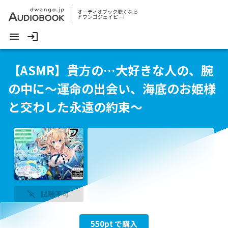
オーディオブック聴くなら
ドワンゴジェイピー!
【ASMR】貴方の…大好きな人の、腕
の中に～運命の出会い、海底のお姫様
と交わした永遠の約束～
試聴不可
550
pt で購入