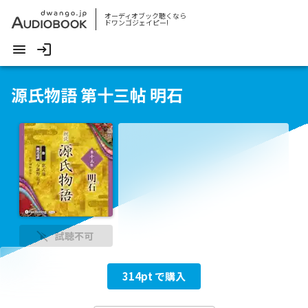
オーディオブック聴くなら
ドワンゴジェイピー!
源氏物語 第十三帖 明石
試聴不可
314
pt で購入