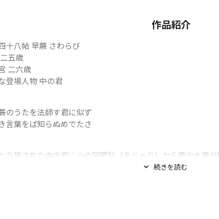
作品紹介
四十八帖 早蕨 さわらび

 二五歳

宮 二六歳

な登場人物 中の君
蕨のうたを法師す君に似ず

き言葉をば知らぬめでたさ
とり残された中の君に山の阿闍梨（あじゃり）から蕨や土筆が
面影は亡き...
続きを読む