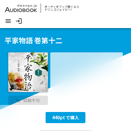
オーディオブック聴くなら
ドワンゴジェイピー!
平家物語 巻第十二
試聴不可
440
pt で購入