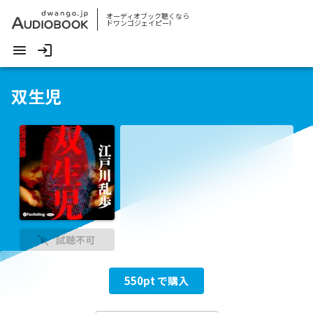
オーディオブック聴くなら
ドワンゴジェイピー!
双生児
試聴不可
550
pt で購入