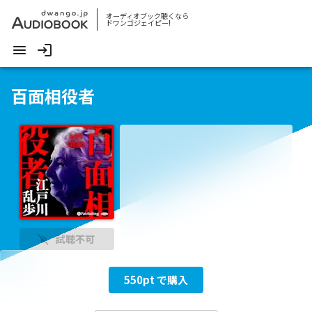
オーディオブック聴くなら
ドワンゴジェイピー!
百面相役者
試聴不可
550
pt で購入