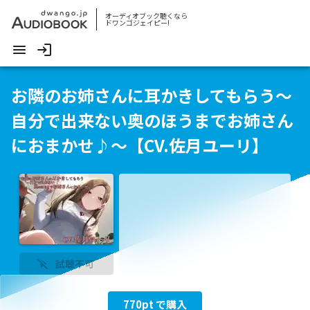
オーディオブック聴くなら
ドワンゴジェイピー!
お隣のお姉さんに耳かきしてもらう～
自分で出来ない奥のほうまでお姉さん
におまかせ♪～【CV.佐月ユーリ】
試聴不可
770
pt で購入