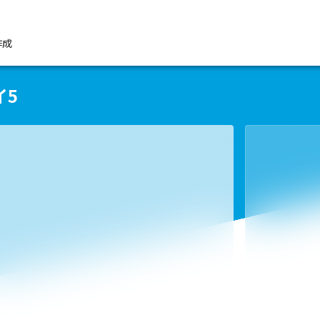
作成
イ5