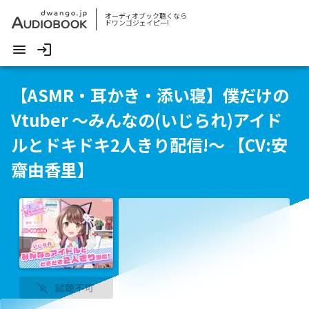
オーディオブック聴くなら
ドワンゴジェイピー!
【ASMR・耳かき・添い寝】僕だけの
Vtuber ～みんなの(いじられ)アイド
ルとドキドキ2人きり配信!～ 【CV:安
齋由香里】
試聴不可