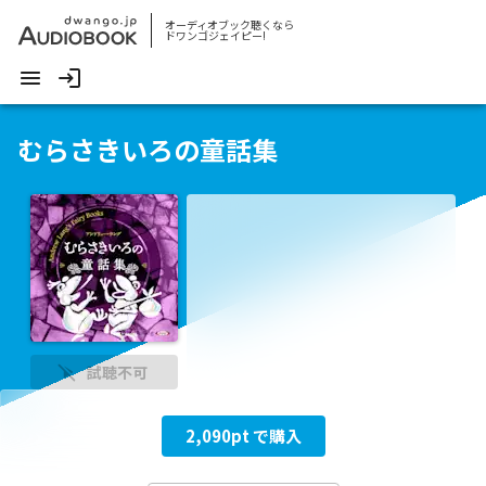
オーディオブック聴くなら
ドワンゴジェイピー!
むらさきいろの童話集
試聴不可
2,090
pt で購入