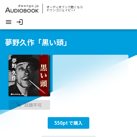
オーディオブック聴くなら
ドワンゴジェイピー!
夢野久作「黒い頭」
試聴不可
550
pt で購入