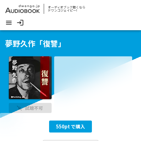
オーディオブック聴くなら
ドワンゴジェイピー!
夢野久作「復讐」
試聴不可
550
pt で購入