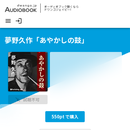
オーディオブック聴くなら
ドワンゴジェイピー!
夢野久作「あやかしの鼓」
試聴不可
550
pt で購入