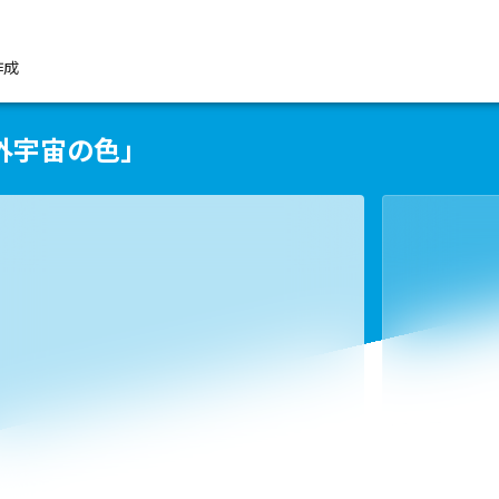
作成
外宇宙の色」