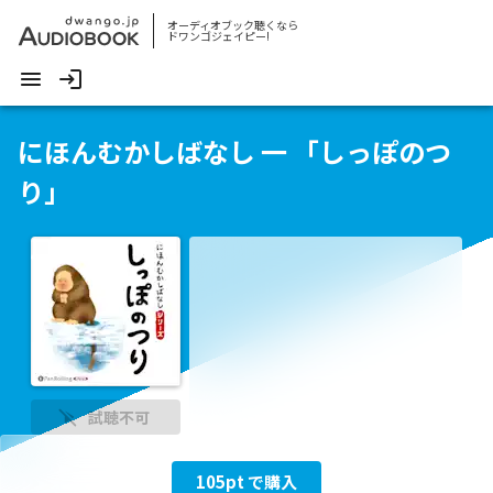
オーディオブック聴くなら
ドワンゴジェイピー!
にほんむかしばなし 一 「しっぽのつ
り」
試聴不可
105
pt で購入