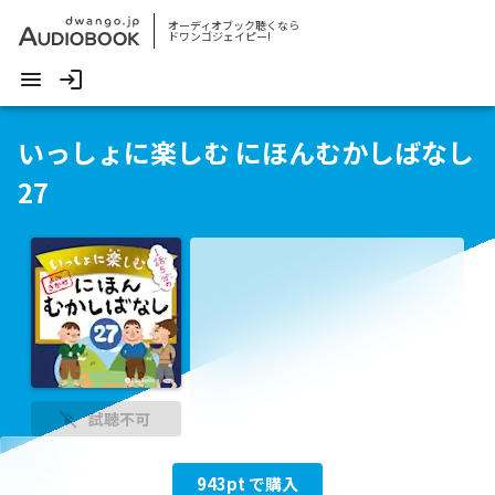
オーディオブック聴くなら
ドワンゴジェイピー!
いっしょに楽しむ にほんむかしばなし
27
試聴不可
943
pt で購入