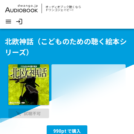
オーディオブック聴くなら
ドワンゴジェイピー!
北欧神話（こどものための聴く絵本シ
リーズ）
試聴不可
990
pt で購入