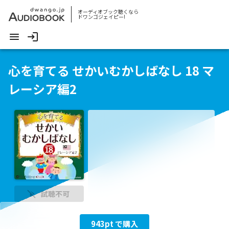
オーディオブック聴くなら
ドワンゴジェイピー!
心を育てる せかいむかしばなし 18 マ
レーシア編2
試聴不可
943
pt で購入