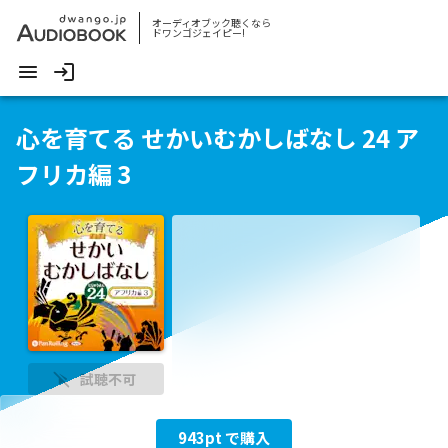
オーディオブック聴くなら
ドワンゴジェイピー!
心を育てる せかいむかしばなし 24 ア
フリカ編 3
試聴不可
943
pt で購入