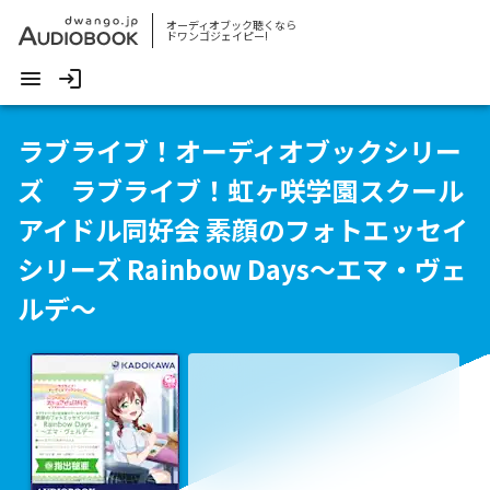
オーディオブック聴くなら
ドワンゴジェイピー!
ラブライブ！オーディオブックシリー
ズ ラブライブ！虹ヶ咲学園スクール
アイドル同好会 素顔のフォトエッセイ
シリーズ Rainbow Days～エマ・ヴェ
ルデ～