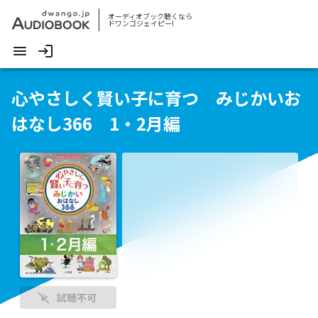
オーディオブック聴くなら
ドワンゴジェイピー!
心やさしく賢い子に育つ みじかいお
はなし366 1・2月編
試聴不可