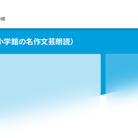
作成
小学館の名作文芸朗読）