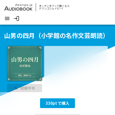
オーディオブック聴くなら
ドワンゴジェイピー!
山男の四月（小学館の名作文芸朗読）
試聴不可
330
pt で購入