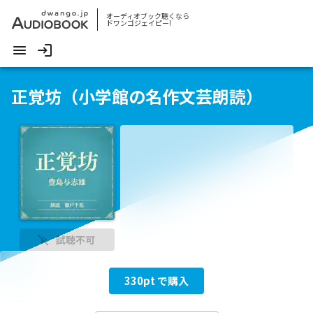
オーディオブック聴くなら
ドワンゴジェイピー!
正覚坊（小学館の名作文芸朗読）
試聴不可
330
pt で購入