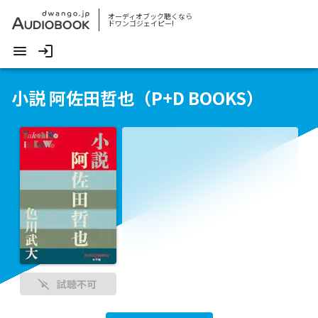
オーディオブック聴くなら
ドワンゴジェイピー!
小説 阿佐田哲也（P+D BOOKS）
試聴不可