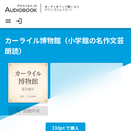
オーディオブック聴くなら
ドワンゴジェイピー!
カーライル博物館（小学館の名作文芸
朗読）
試聴不可
330
pt で購入