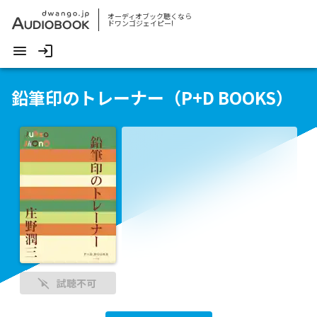
オーディオブック聴くなら
ドワンゴジェイピー!
鉛筆印のトレーナー（P+D BOOKS）
試聴不可