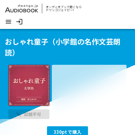
オーディオブック聴くなら
ドワンゴジェイピー!
おしゃれ童子（小学館の名作文芸朗
読）
試聴不可
330
pt で購入