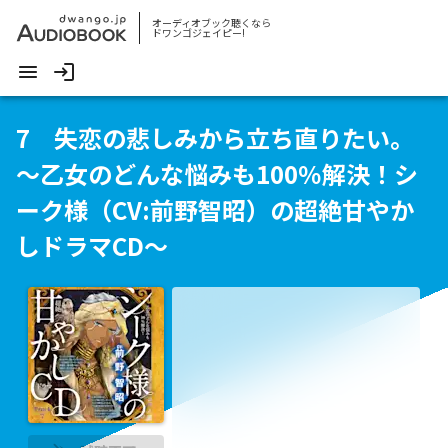
オーディオブック聴くなら
ドワンゴジェイピー!
7 失恋の悲しみから立ち直りたい。
～乙女のどんな悩みも100％解決！シ
ーク様（CV:前野智昭）の超絶甘やか
しドラマCD～