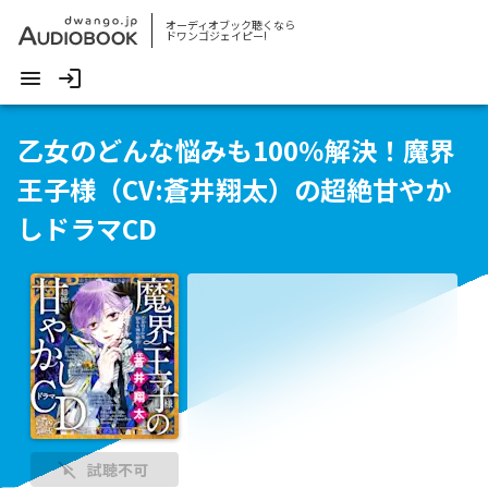
オーディオブック聴くなら
ドワンゴジェイピー!
乙女のどんな悩みも100％解決！魔界
王子様（CV:蒼井翔太）の超絶甘やか
しドラマCD
試聴不可