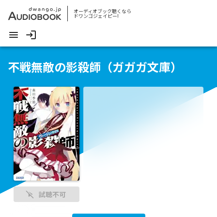
オーディオブック聴くなら
ドワンゴジェイピー!
不戦無敵の影殺師（ガガガ文庫）
試聴不可