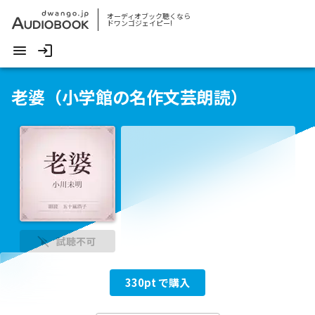
オーディオブック聴くなら
ドワンゴジェイピー!
老婆（小学館の名作文芸朗読）
試聴不可
330
pt で購入