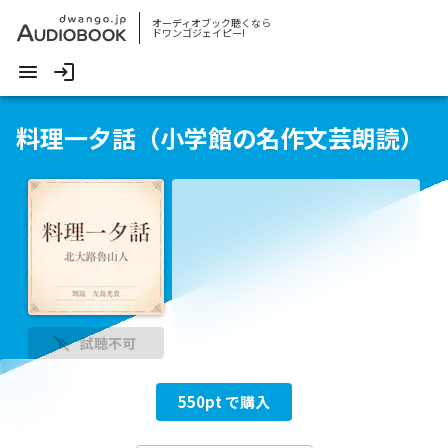
オーディオブック聴くなら
ドワンゴジェイピー!
料理一夕話（小学館の名作文芸朗読）
試聴不可
550
pt で購入