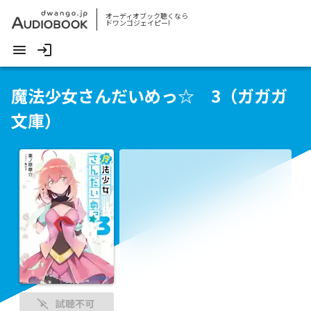
オーディオブック聴くなら
ドワンゴジェイピー!
魔法少女さんだいめっ☆ 3（ガガガ
文庫）
試聴不可