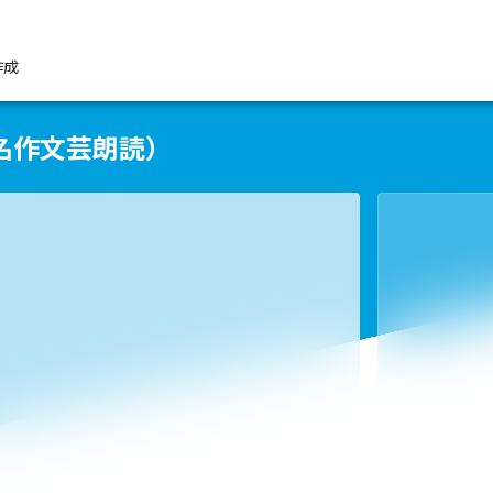
作成
名作文芸朗読）