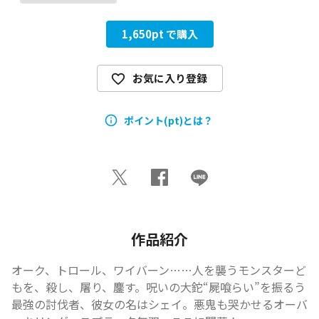
1,650
pt で購入
お気に入り登録
ポイント(pt)とは？
作品紹介
オーク、トロール、ワイバーン……人を襲うモンスターど
もを、殺し、屠り、鏖す。呪いの大鉈“屍喰らい”を振るう
最強の討伐者、彼女の名はシェイ。悪鬼も哭かせるオーバ