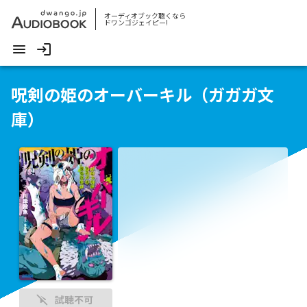
オーディオブック聴くなら
ドワンゴジェイピー!
呪剣の姫のオーバーキル（ガガガ文
庫）
試聴不可