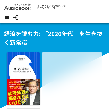
オーディオブック聴くなら
ドワンゴジェイピー!
経済を読む力: 「2020年代」を生き抜
く新常識