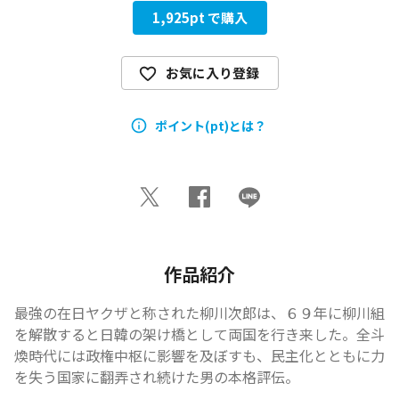
1,925
pt で購入
お気に入り登録
ポイント(pt)とは？
作品紹介
最強の在日ヤクザと称された柳川次郎は、６９年に柳川組
を解散すると日韓の架け橋として両国を行き来した。全斗
煥時代には政権中枢に影響を及ぼすも、民主化とともに力
を失う――国家に翻弄され続けた男の本格評伝。