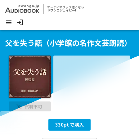
オーディオブック聴くなら
ドワンゴジェイピー!
父を失う話（小学館の名作文芸朗読）
試聴不可
330
pt で購入