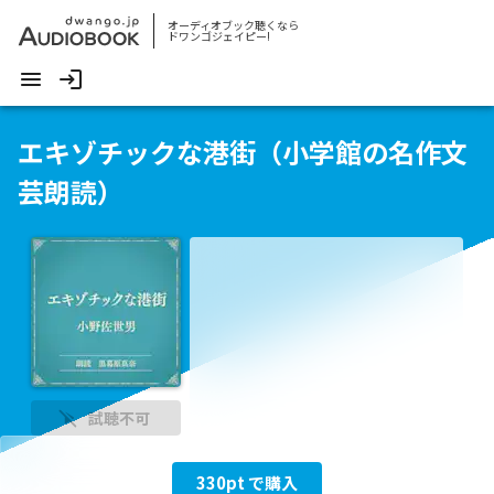
オーディオブック聴くなら
ドワンゴジェイピー!
エキゾチックな港街（小学館の名作文
芸朗読）
試聴不可
330
pt で購入