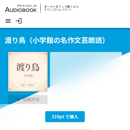
オーディオブック聴くなら
ドワンゴジェイピー!
渡り鳥（小学館の名作文芸朗読）
試聴不可
330
pt で購入