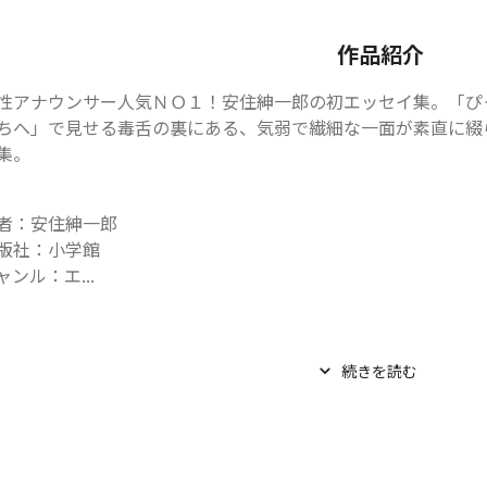
作品紹介
性アナウンサー人気ＮＯ１！安住紳一郎の初エッセイ集。「ぴ
ちへ」で見せる毒舌の裏にある、気弱で繊細な一面が素直に綴
集。
者：安住紳一郎

版社：小学館

ャンル：エ...
続きを読む