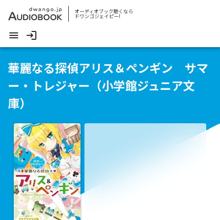
オーディオブック聴くなら
ドワンゴジェイピー!
華麗なる探偵アリス＆ペンギン サマ
ー・トレジャー（小学館ジュニア文
庫）