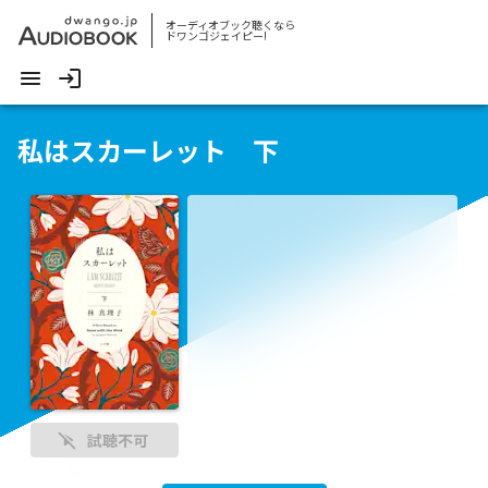
オーディオブック聴くなら
ドワンゴジェイピー!
私はスカーレット 下
試聴不可