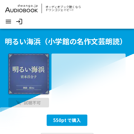
オーディオブック聴くなら
ドワンゴジェイピー!
明るい海浜（小学館の名作文芸朗読）
試聴不可
550
pt で購入