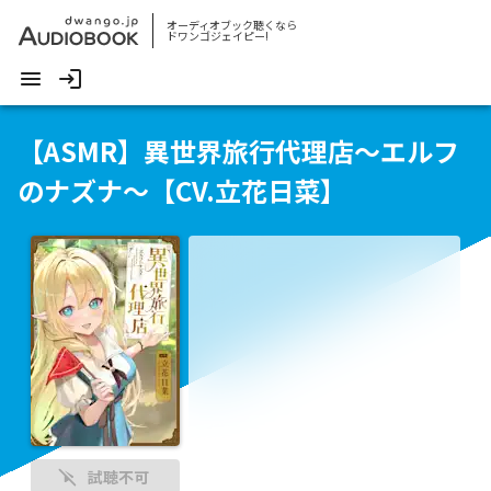
オーディオブック聴くなら
ドワンゴジェイピー!
【ASMR】異世界旅行代理店～エルフ
のナズナ～【CV.立花日菜】
試聴不可