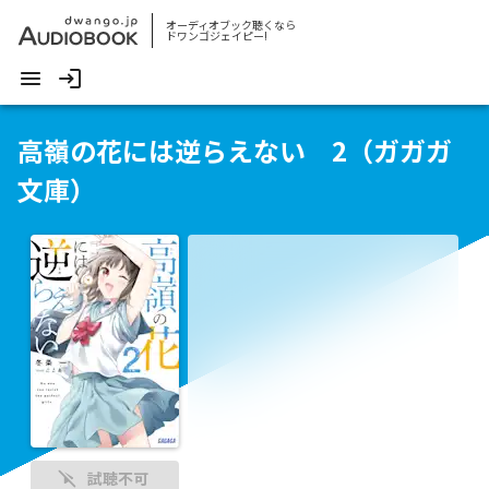
オーディオブック聴くなら
ドワンゴジェイピー!
高嶺の花には逆らえない 2（ガガガ
文庫）
試聴不可